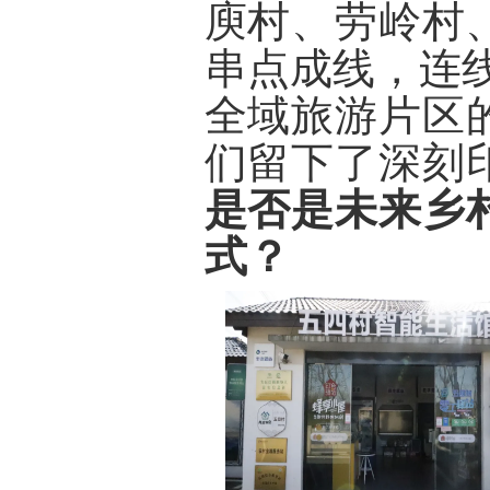
庾村、劳岭村
串点成线，连
全域旅游片区
们留下了深刻
是否是未来乡
式？