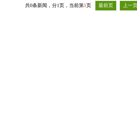
共0条新闻，分1页，当前第
1
页
最前页
上一