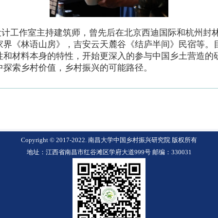
计工作室主持建筑师，曾先后在北京西迪国际和杭州封林建
家界《林语山房》，吉安云天麓谷《结庐半间》民宿等。
性和材料本身的特性，开始更深入的参与中国乡土营造的
中探索乡村价值，乡村振兴的可能路径。
Copyright © 2017-2022. 南昌大学中国乡村振兴研究院 版权所有
地址：江西省南昌市红谷滩区学府大道999号 邮编：330031